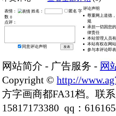
评论声明
表情：
姓名：
匿名
字
尊重网上道德
数
规
点评：
承担一切因您
律责任
本站管理人员
本站有权在网
同意评论声明
发表
参与本评论即
网站简介 - 广告服务 -
网
Copyright ©
http://www.a
方字画商都FA31档。联
15817173380 qq：616165