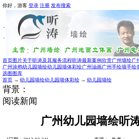
你好，游客
登录
注册
发布
搜索
首页
图片
关于听涛及其服务流程
听涛最新案例欣赏
广州墙绘
广
广州涂鸦
幼儿园墙绘幼儿园墙体彩绘
广州油画
广州手绘墙手绘
选图图库
首页
→
幼儿园墙绘幼儿园墙体彩绘
→
幼儿园墙绘
背景：
阅读新闻
广州幼儿园墙绘听