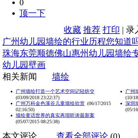
0
顶一下
收藏
推荐
打印
| 
广州幼儿园墙绘的行业历程您知道
珠海东莞顺德佛山惠州幼儿园墙绘
幼儿园壁画
相关新闻
墙绘
广州墙绘打造一个艺术空间记轻纺交
广州
(03/09/2018 23:22:37)
(10/18
广州万科金色溪谷儿童墙绘欣赏
(06/17/2015
深圳
02:16:50)
(05/16
墙绘童话世界的真实再现听涛最新案
(05/07/2015 08:25:38)
本文评论
查看全部评论
(0)