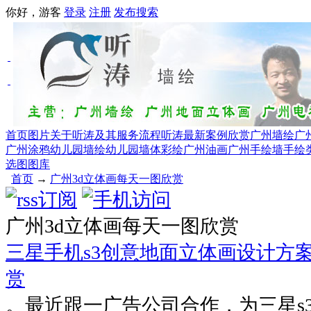
你好，游客
登录
注册
发布
搜索
首页
图片
关于听涛及其服务流程
听涛最新案例欣赏
广州墙绘
广
广州涂鸦
幼儿园墙绘幼儿园墙体彩绘
广州油画
广州手绘墙手绘
选图图库
首页
→
广州3d立体画每天一图欣赏
广州3d立体画每天一图欣赏
三星手机s3创意地面立体画设计方
赏
。最近跟一广告公司合作，为三星s