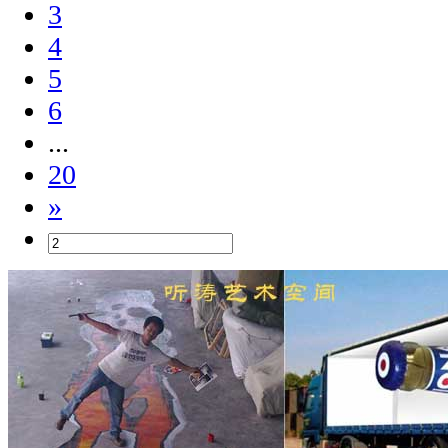
3
4
5
6
...
20
»