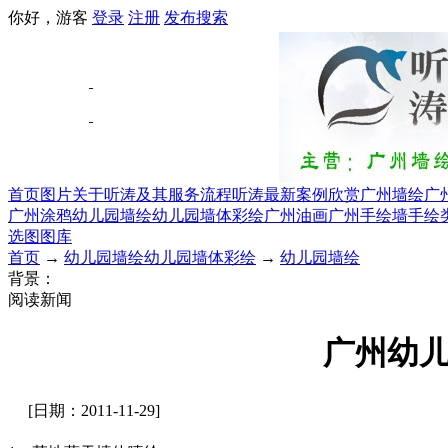
你好，游客
登录
注册
发布
搜索
首页
图片
关于听涛及其服务流程
听涛最新案例欣赏
广州墙绘
广
广州涂鸦
幼儿园墙绘幼儿园墙体彩绘
广州油画
广州手绘墙手绘
选图图库
首页
→
幼儿园墙绘幼儿园墙体彩绘
→
幼儿园墙绘
背景：
阅读新闻
广州幼
[日期：2011-11-29]