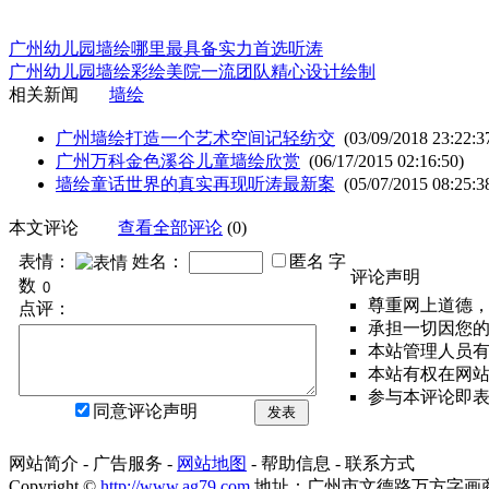
广州幼儿园墙绘哪里最具备实力首选听涛
广州幼儿园墙绘彩绘美院一流团队精心设计绘制
相关新闻
墙绘
广州墙绘打造一个艺术空间记轻纺交
(03/09/2018 23:22:3
广州万科金色溪谷儿童墙绘欣赏
(06/17/2015 02:16:50)
墙绘童话世界的真实再现听涛最新案
(05/07/2015 08:25:3
本文评论
查看全部评论
(0)
表情：
姓名：
匿名
字
评论声明
数
尊重网上道德
点评：
承担一切因您
本站管理人员
本站有权在网
参与本评论即
同意评论声明
发表
网站简介 - 广告服务 -
网站地图
- 帮助信息 - 联系方式
Copyright ©
http://www.ag79.com
地址：广州市文德路万方字画商都FA3