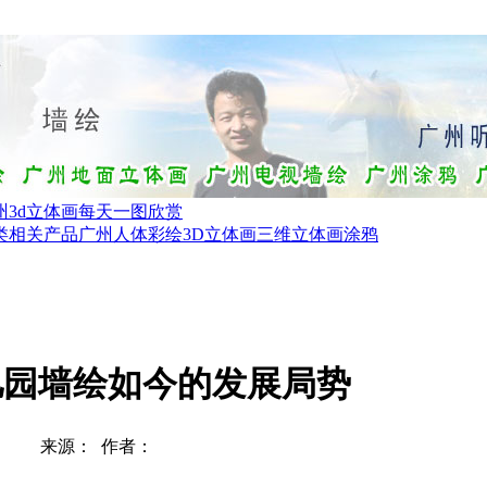
州3d立体画每天一图欣赏
类相关产品
广州人体彩绘
3D立体画三维立体画涂鸦
儿园墙绘如今的发展局势
来源： 作者：