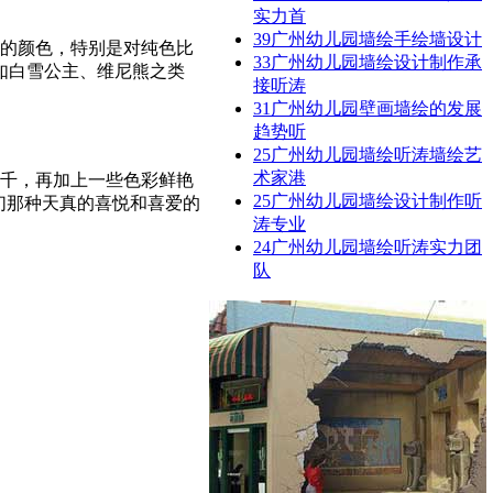
实力首
39
广州幼儿园墙绘手绘墙设计
的颜色，特别是对纯色比
33
广州幼儿园墙绘设计制作承
如白雪公主、维尼熊之类
接听涛
31
广州幼儿园壁画墙绘的发展
趋势听
25
广州幼儿园墙绘听涛墙绘艺
术家港
千，再加上一些色彩鲜艳
25
广州幼儿园墙绘设计制作听
们那种天真的喜悦和喜爱的
涛专业
24
广州幼儿园墙绘听涛实力团
队