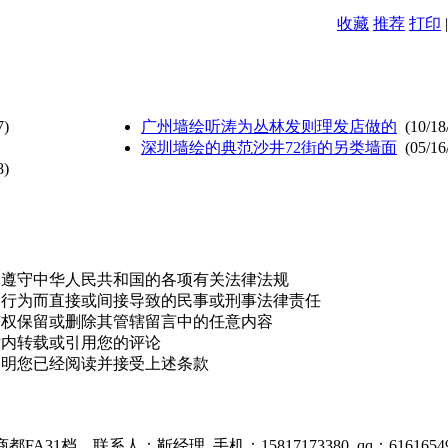
收藏
推荐
打印
7)
广州墙绘听涛为丛林发则理发店做的
(10/18
深圳墙绘的典范沙井72街的另类墙面
(05/16
8)
，遵守中华人民共和国的各项有关法律法规
的行为而直接或间接导致的民事或刑事法律责任
有权保留或删除其管辖留言中的任意内容
站内转载或引用您的评论
表明您已经阅读并接受上述条款
1档。联系人：靳经理 手机：15817173380 qq：6161654