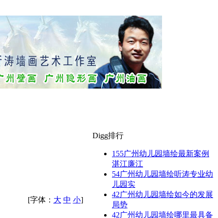
Digg排行
155
广州幼儿园墙绘最新案例
湛江廉江
54
广州幼儿园墙绘听涛专业幼
儿园实
42
广州幼儿园墙绘如今的发展
[字体：
大
中
小
]
局势
42
广州幼儿园墙绘哪里最具备