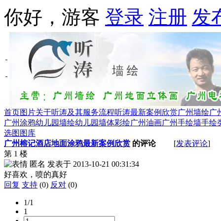
你好，游客
登录
注册
发
首页
图片
关于听涛及其服务流程
听涛最新案例欣赏
广州墙绘
广
广州涂鸦
幼儿园墙绘幼儿园墙体彩绘
广州油画
广州手绘墙手绘
选图图库
广州榕记酒店地面涂鸦最新案例欣赏
的评论
[
发表评论
]
第 1 楼
匿名
发表于
2013-10-21 00:31:34
好喜欢，喷的真好
回复
支持
(0)
反对
(0)
1/1
1