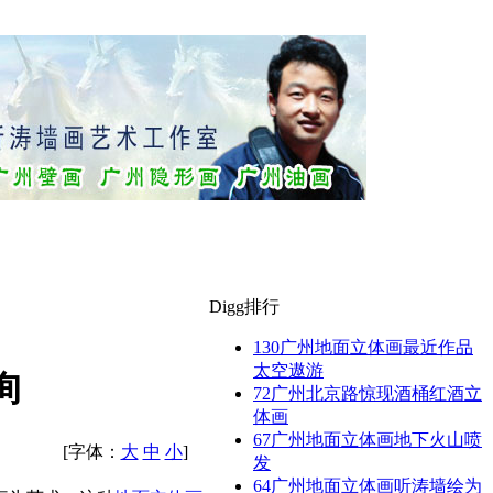
Digg排行
130
广州地面立体画最近作品
太空遨游
询
72
广州北京路惊现酒桶红酒立
体画
67
广州地面立体画地下火山喷
[字体：
大
中
小
]
发
64
广州地面立体画听涛墙绘为