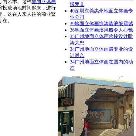
行为艺术。
这种
地面立体画
博罗县
将投放场地封闭起来，进行
40
深圳东莞惠州地面立体画专
理，这在人来人往的商业繁
业公司
存在。
39
地面立体画惊涛骇浪般震撼
36
地面立体画溪风般令人心驰
35
广州地面立体画承接设计听
涛为您
34
广州地面立体画最专业的设
计最合
34
广州地面立体画在国内的动
态