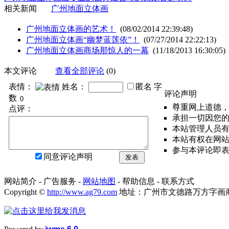
相关新闻
广州地面立体画
广州地面立体画的艺术！
(08/02/2014 22:39:48)
广州地面立体画“幽梦蓝莲依”！
(07/27/2014 22:22:13)
广州地面立体画商场那惊人的一幕
(11/18/2013 16:30:05)
本文评论
查看全部评论
(0)
表情：
姓名：
匿名
字
评论声明
数
尊重网上道德
点评：
承担一切因您
本站管理人员
本站有权在网
参与本评论即
同意评论声明
发表
网站简介 - 广告服务 -
网站地图
- 帮助信息 - 联系方式
Copyright ©
http://www.ag79.com
地址：广州市文德路万方字画商都FA3