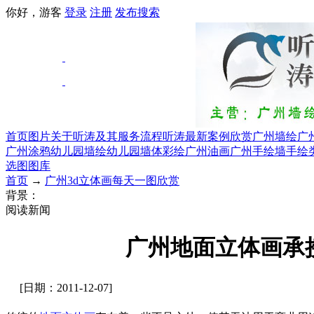
你好，游客
登录
注册
发布
搜索
首页
图片
关于听涛及其服务流程
听涛最新案例欣赏
广州墙绘
广
广州涂鸦
幼儿园墙绘幼儿园墙体彩绘
广州油画
广州手绘墙手绘
选图图库
首页
→
广州3d立体画每天一图欣赏
背景：
阅读新闻
广州地面立体画承
[日期：2011-12-07]