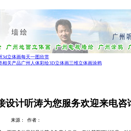
州3d立体画每天一图欣赏
类相关产品
广州人体彩绘
3D立体画三维立体画涂鸦
接设计听涛为您服务欢迎来电咨
来源： 作者：